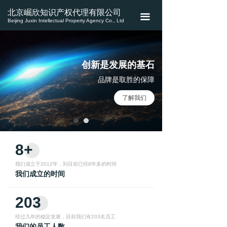
首页
北京崛欣知识产权代理有限公司
끀
Beijing Juxin Intellectual Property Agency Co., Ltd
关于我们
业务介绍
创新是发展的基石
新闻资讯
品牌是取胜的保障
了解我们
联系我们
8+
我们成立于2012年，到目前已经8年多的时间
我们成立的时间
203
经过几年的稳定发展，目前我们有203名员工
我们的员工人数