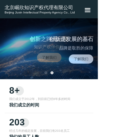
首页
北京崛欣知识产权代理有限公司
끀
Beijing Juxin Intellectual Property Agency Co., Ltd
关于我们
业务介绍
创新之路无止境
创新是发展的基石
知识产权伴你行
新闻资讯
品牌是取胜的保障
了解我们
了解我们
联系我们
8+
我们成立于2012年，到目前已经8年多的时间
我们成立的时间
203
经过几年的稳定发展，目前我们有203名员工
我们的员工人数